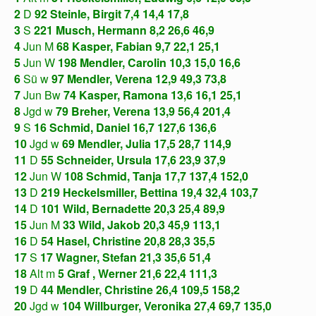
2
D
92
Steinle, Birgit 7,4
14,4 17,8
3
S
221
Musch, Hermann 8,2
26,6 46,9
4
Jun M
68
Kasper, Fabian 9,7
22,1 25,1
5
Jun W
198
Mendler, Carolin 10,3
15,0 16,6
6
Sü w
97
Mendler, Verena 12,9
49,3 73,8
7
Jun Bw
74
Kasper, Ramona 13,6
16,1 25,1
8
Jgd w
79
Breher, Verena 13,9
56,4 201,4
9
S
16
Schmid, Daniel 16,7
127,6 136,6
10
Jgd w
69
Mendler, Julia 17,5
28,7 114,9
11
D
55
Schneider, Ursula 17,6
23,9 37,9
12
Jun W
108
Schmid, Tanja 17,7
137,4 152,0
13
D
219
Heckelsmiller, Bettina 19,4
32,4 103,7
14
D
101
Wild, Bernadette 20,3
25,4 89,9
15
Jun M
33
Wild, Jakob 20,3
45,9 113,1
16
D
54
Hasel, Christine 20,8
28,3 35,5
17
S
17
Wagner, Stefan 21,3
35,6 51,4
18
Alt m
5
Graf , Werner 21,6
22,4 111,3
19
D
44
Mendler, Christine 26,4
109,5 158,2
20
Jgd w
104
Willburger, Veronika 27,4
69,7 135,0