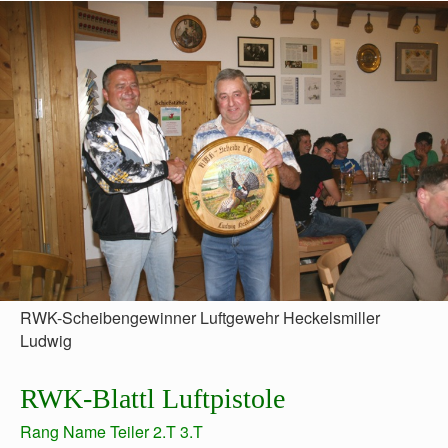
RWK-Scheibengewinner Luftgewehr Heckelsmiller
Ludwig
RWK-Blattl Luftpistole
Rang Name Teiler 2.T 3.T