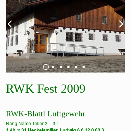
RWK Fest 2009
RWK-Blattl Luftgewehr
Rang Name Teiler 2.T 3.T
1
Alt m
31
Heckelsmiller, Ludwig 6,6
12,0 63,3