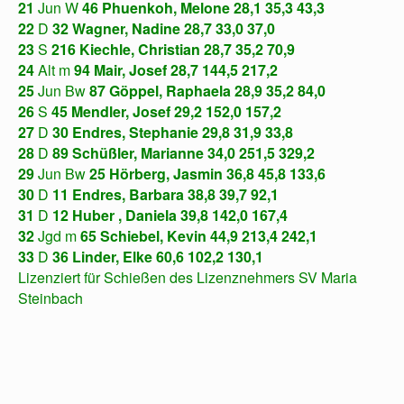
21
Jun W
46
Phuenkoh, Melone 28,1
35,3 43,3
22
D
32
Wagner, Nadine 28,7
33,0 37,0
23
S
216
Kiechle, Christian 28,7
35,2 70,9
24
Alt m
94
Mair, Josef 28,7
144,5 217,2
25
Jun Bw
87
Göppel, Raphaela 28,9
35,2 84,0
26
S
45
Mendler, Josef 29,2
152,0 157,2
27
D
30
Endres, Stephanie 29,8
31,9 33,8
28
D
89
Schüßler, Marianne 34,0
251,5 329,2
29
Jun Bw
25
Hörberg, Jasmin 36,8
45,8 133,6
30
D
11
Endres, Barbara 38,8
39,7 92,1
31
D
12
Huber , Daniela 39,8
142,0 167,4
32
Jgd m
65
Schiebel, Kevin 44,9
213,4 242,1
33
D
36
Linder, Elke 60,6
102,2 130,1
Lizenziert für Schießen des Lizenznehmers SV Maria
Steinbach