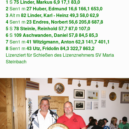
1
S
75
Linder, Markus 6,9
17,1 83,0
2
Sen1 m
27
Huber, Edmund 16,6
166,1 653,0
3
Alt m
82
Linder, Karl - Heinz 49,3
58,0 62,9
4
Sen1 m
23
Endres, Norbert 56,6
205,8 687,8
5
S
78
Steinle, Reinhold 57,7
87,0 107,0
6
S
109
Aschwanden, Daniel 57,8
84,5 85,3
7
Sen1 m
41
Witzigmann, Anton 62,3
141,7 401,1
8
Sen1 m
43
Utz, Fridolin 84,3
322,7 863,2
Lizenziert für Schießen des Lizenznehmers SV Maria
Steinbach